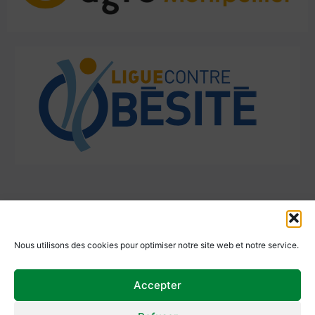
06 50 65 79 06
31, Avenue de l'École d'Agriculture Gabriel Buchet,
Nous utilisons des cookies pour optimiser notre site web et notre service.
34000 Montpellier.
sebastien.magub@gmail.com
Accepter