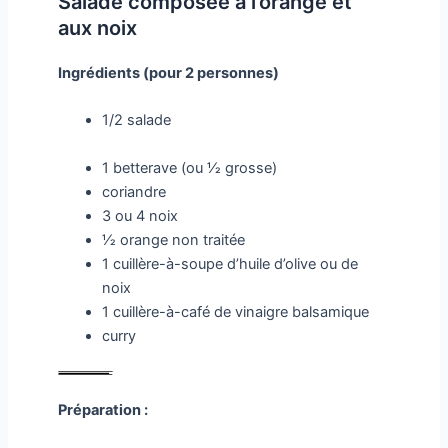
Salade composée à l’orange et
aux noix
Ingrédients (pour 2 personnes)
1/2 salade
1 betterave (ou 1⁄2 grosse)
coriandre
3 ou 4 noix
1⁄2 orange non traitée
1 cuillère-à-soupe d’huile d’olive ou de
noix
1 cuillère-à-café de vinaigre balsamique
curry
Préparation :