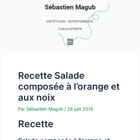
Aller
Sébastien Magub
au
contenu
DIÉTÉTICIEN – NUTRITIONNISTE
COACH SPORTIF
Menu
Recette Salade
composée à l’orange et
aux noix
Par
Sébastien Magub
/
28 juin 2018
Recette