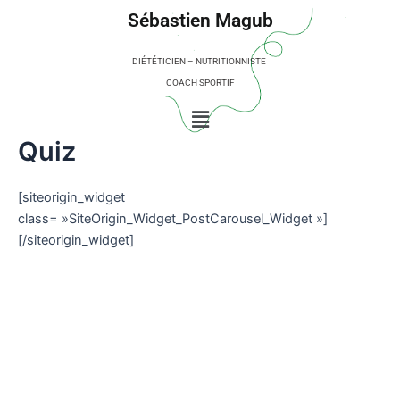
Aller
Sébastien Magub
au
contenu
DIÉTÉTICIEN – NUTRITIONNISTE
COACH SPORTIF
Menu
Quiz
[siteorigin_widget
class= »SiteOrigin_Widget_PostCarousel_Widget »]
[/siteorigin_widget]