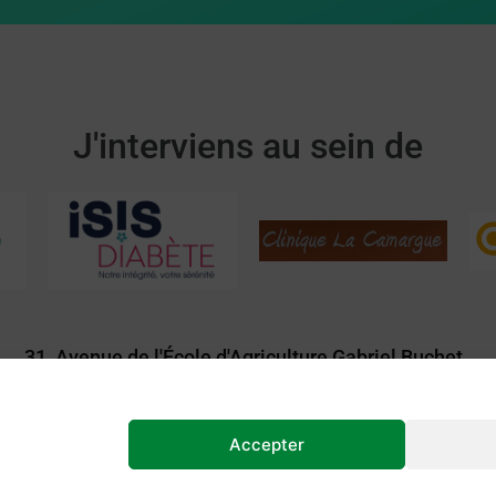
J'interviens au sein de
31, Avenue de l'École d'Agriculture Gabriel Buchet,
34000 Montpellier.
Accepter
Ment
| Réalisé par
ArtCom Unity